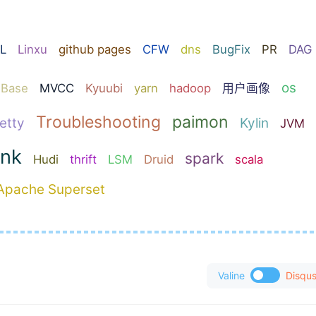
L
Linxu
github pages
CFW
dns
BugFix
PR
DAG
os
Base
MVCC
Kyuubi
yarn
hadoop
用户画像
Troubleshooting
paimon
etty
Kylin
JVM
ink
spark
Hudi
thrift
LSM
Druid
scala
Apache Superset
Valine
Disqu