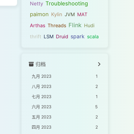
Troubleshooting
Netty
paimon
Kylin
JVM
MAT
Flink
Arthas
Threads
Hudi
spark
thrift
LSM
Druid
scala
归档
九月 2023
1
八月 2023
2
七月 2023
1
六月 2023
5
五月 2023
2
四月 2023
2