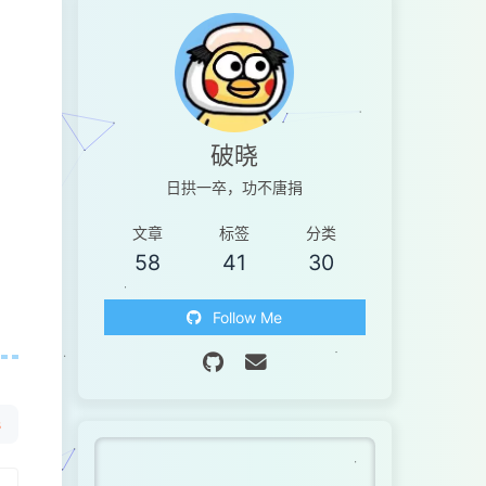
破晓
日拱一卒，功不唐捐
文章
标签
分类
58
41
30
Follow Me
s