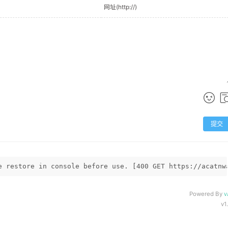
提交
e restore in console before use. [400 GET https://acatnw
Powered By
V
v1